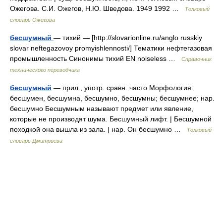
Ожегова. С.И. Ожегов, Н.Ю. Шведова. 1949 1992 …
Толковый
словарь Ожегова
бесшумный
— тихий — [http://slovarionline.ru/anglo russkiy
slovar neftegazovoy promyishlennosti/] Тематики нефтегазовая
промышленность Синонимы тихий EN noiseless …
Справочник
технического переводчика
бесшумный
— прил., употр. сравн. часто Морфология:
бесшумен, бесшумна, бесшумно, бесшумны; бесшумнее; нар.
бесшумно Бесшумным называют предмет или явление,
которые не производят шума. Бесшумный лифт. | Бесшумной
походкой она вышла из зала. | нар. Он бесшумно …
Толковый
словарь Дмитриева